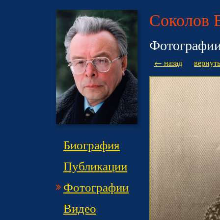
Соколов 
Фотографи
← назад
вернуть
Биография
Публикации
Фотографии
Видео