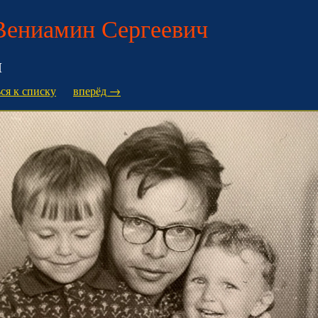
Вениамин Сергеевич
и
ся к списку
вперёд →