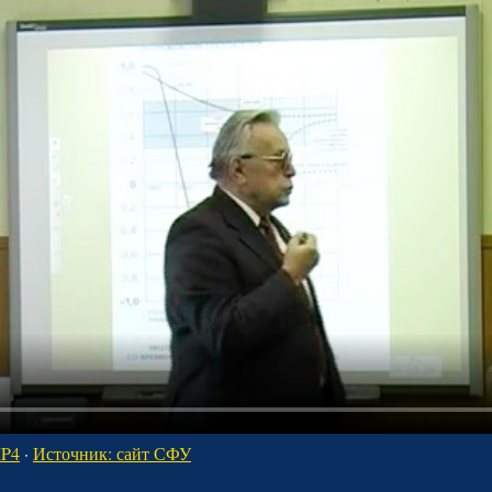
MP4
·
Источник: сайт СФУ