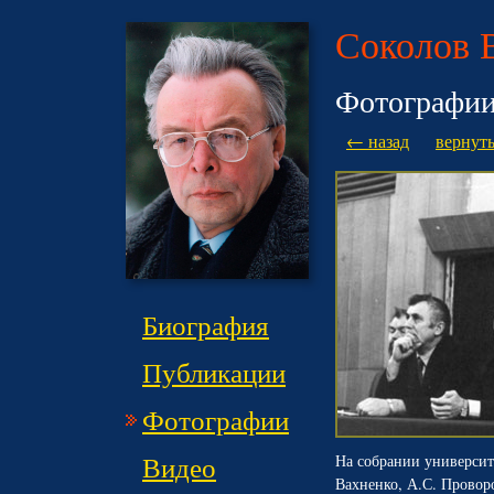
Соколов 
Фотографи
← назад
вернуть
Биография
Публикации
Фотографии
Видео
На собрании университе
Вахненко, А.С. Проворо