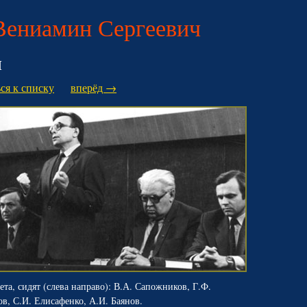
Вениамин Сергеевич
и
ся к списку
вперёд →
та, сидят (слева направо): В.А. Сапожников, Г.Ф.
в, С.И. Елисафенко, А.И. Баянов.