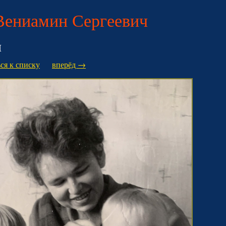
Вениамин Сергеевич
и
ся к списку
вперёд →