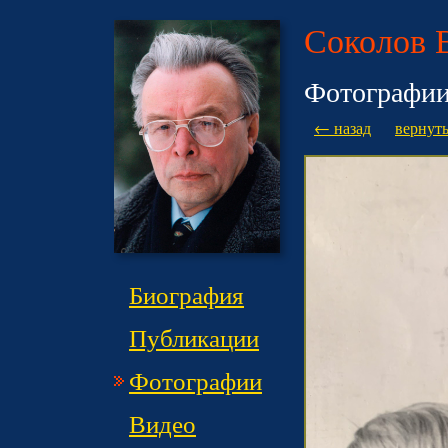
Соколов 
Фотографи
← назад
вернуть
Биография
Публикации
Фотографии
Видео